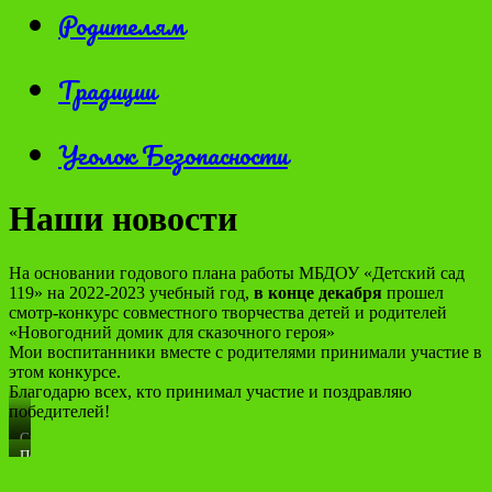
Родителям
Традиции
Уголок Безопасности
Наши новости
На основании годового плана работы МБДОУ «Детский сад
119» на 2022-2023 учебный год,
в конце декабря
прошел
смотр-конкурс совместного творчества детей и родителей
«Новогодний домик для сказочного героя»
Мои воспитанники вместе с родителями принимали участие в
этом конкурсе.
Благодарю всех, кто принимал участие и поздравляю
победителей!
Ситнов
Андрей
Посылкин
и
Марк
мама