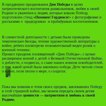
В преддверии празднования
Дня Победы
в целях
патриотического воспитания дошкольников, любви к своей
Родине и уважения к людям, которые ковали Победу,
подготовлен стенд
«Помним! Гордимся!
» с фотографиями и
рассказами о прадедушках и прабабушках воспитанников.
В совместной деятельности с детьми были проведены
тематические беседы, чтение художественной литературы о
войне, ребята посмотрели познавательный видео ролик о
военной технике.
Прошел праздник посвященный «Дню Победы», с целью
расширения знаний у детей о Великой Отечественной Войне,
о доблести, о подвигах, о славе наших воинов освободителей,
о том, какой ценой была завоевана победа. Дети читали стихи
о войне, пели песни о мире, о солдатах.
Игра
«Перевяжи
раненого
Пока мы помним и чтим своих предков, завоевавших Победу
солдата»
в этой страшной войне, мы можем передать своим детям
высочайшие
ценности — патриотизм и любовь к своей
Родине.