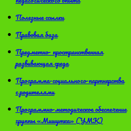
Полезные ссылки
Правовая база
Предметно- пространственная
развивающая среда
Программа-социального-партнерства
с родителями
Программно-методическое обеспечение
группы «Мишутка» (УМК)