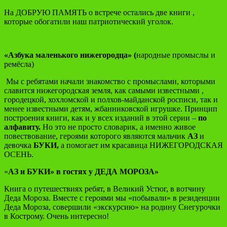
На ДОБРУЮ ПАМЯТЬ о встрече остались две книги ,
которые обогатили наш патриотический уголок.
«Азбука маленького нижегородца» (
народные промыслы и
ремёсла)
Мы с ребятами начали знакомство с промыслами, которыми
славится нижегородская земля, как самыми известными ,
городецкой, хохломской и полхов-майданской росписи, так и
менее известными детям, жбанниковской игрушке. Принцип
построения книги, как и у всех изданий в этой серии –
по
алфавиту.
Но это не просто словарик, а именно живое
повествование, героями которого являются мальчик
АЗ
и
девочка
БУКИ,
а помогает им красавица НИЖЕГОРОДСКАЯ
ОСЕНЬ.
«
АЗ и БУКИ» в гостях у ДЕДА МОРОЗА»
Книга о путешествиях ребят, в Великий Устюг, в вотчину
Деда Мороза. Вместе с героями мы «побывали» в резиденции
Деда Мороза, совершили «экскурсию» на родину Снегурочки
в Кострому. Очень интересно!