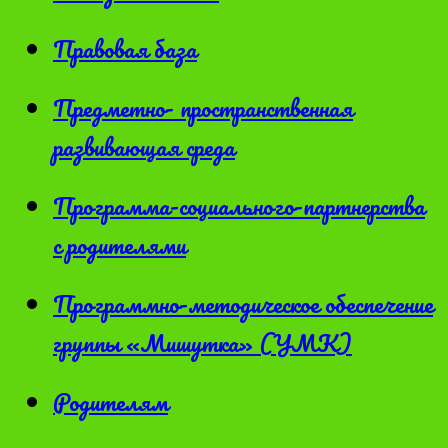
Правовая база
Предметно- пространственная
развивающая среда
Программа-социального-партнерства
с родителями
Программно-методическое обеспечение
группы «Мишутка» (УМК)
Родителям