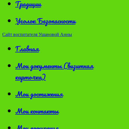
Традиции
Уголок Безопасности
Сайт воспитателя Ушановой Анны
Главная
Мои документы (визитная
карточка)
Мои достижения
Мои контакты
Мои поощрения