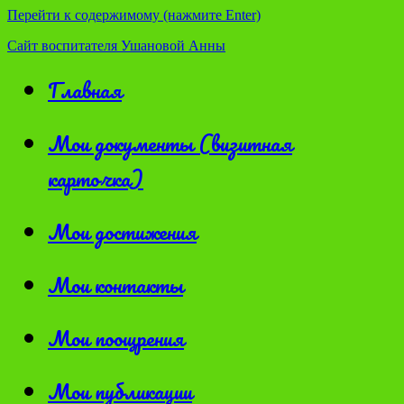
Перейти к содержимому (нажмите Enter)
Сайт воспитателя Ушановой Анны
Главная
Мои документы (визитная
карточка)
Мои достижения
Мои контакты
Мои поощрения
Мои публикации