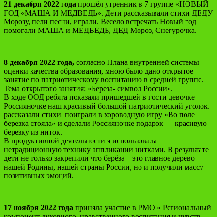
21 декабря 2022 года
прошёл утренник в 7 группе «НОВЫЙ
Галина
ГОД «МАША И МЕДВЕДЬ». Дети рассказывали стихи ДЕДУ
Григорьевна
Морозу, пели песни, играли. Весело встречать Новый год
помогали МАША и МЕДВЕДЬ, ДЕД Мороз, Снегурочка.
8 декабря 2022 года,
согласно Плана внутренней системы
оценки качества образования, мною было дано открытое
занятие по патриотическому воспитанию в средней группе.
Тема открытого занятия: «Береза- символ России».
В ходе ООД ребята показали пришедшей в гости девочке
Россияночке наш красивый большой патриотический уголок,
рассказали стихи, поиграли в хороводную игру «Во поле
березка стояла» и сделали Россияночке подарок — красивую
березку из ниток.
В продуктивной деятельности я использовала
нетрадиционную технику аппликации нитками. В результате
дети не только закрепили что берёза – это главное дерево
нашей Родины, нашей страны России, но и получили массу
позитивных эмоций.
17 ноября 2022 года
приняла участие в РМО » Региональный
компонент духовного, нравственного воспитания и чувств