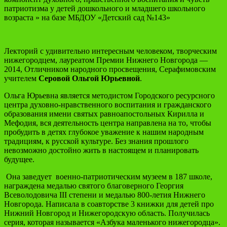
патриотизма у детей дошкольного и младшего школьного
возраста » на базе МБДОУ «Детский сад №143»
Лекторий с удивительно интересным человеком, творческим
нижегородцем, лауреатом Премии Нижнего Новгорода —
2014, Отличником народного просвещения, Серафимовским
учителем
Серовой Ольгой Юрьевной
.
Ольга Юрьевна является методистом Городского ресурсного
центра духовно-нравственного воспитания и гражданского
образования имени святых равноапостольных Кирилла и
Мефодия, вся деятельность центра направлена на то, чтобы
пробудить в детях глубокое уважение к нашим народным
традициям, к русской культуре. Без знания прошлого
невозможно достойно жить в настоящем и планировать
будущее.
Она заведует военно-патриотическим музеем в 187 школе,
награждена медалью святого благоверного Георгия
Всеволодовича III степени и медалью 800-летия Нижнего
Новгорода. Написала в соавторстве 3 книжки для детей про
Нижний Новгород и Нижегородскую область. Получилась
серия, которая называется «Азбука маленького нижегородца».