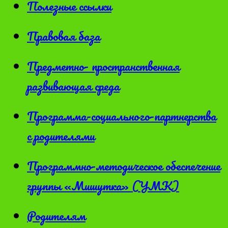
Полезные ссылки
Правовая база
Предметно- пространственная
развивающая среда
Программа-социального-партнерства
с родителями
Программно-методическое обеспечение
группы «Мишутка» (УМК)
Родителям