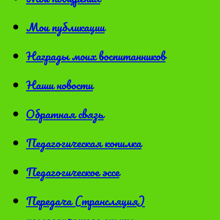
Мои публикации
Награды моих воспитанников
Наши новости
Обратная связь
Педагогическая копилка
Педагогическое эссе
Передача (трансляция)
педагогического опыта