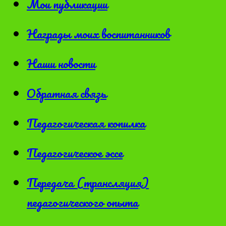
Мои публикации
Награды моих воспитанников
Наши новости
Обратная связь
Педагогическая копилка
Педагогическое эссе
Передача (трансляция)
педагогического опыта